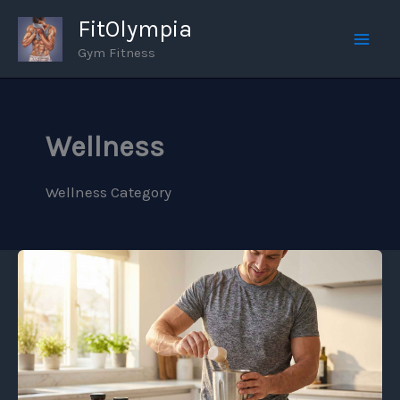
Skip
FitOlympia
to
Gym Fitness
Mai
content
Men
Wellness
Wellness Category