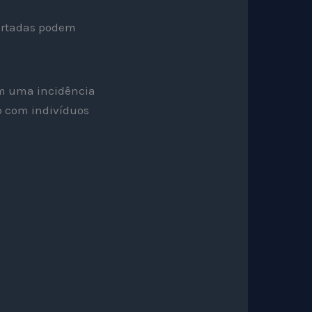
pertadas podem
êm uma incidência
o com indivíduos