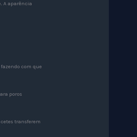
. A aparência
, fazendo com que
para poros
acetes transferem