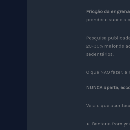
Fricção da engren
prender o suor e a 
Pesquisa publica
20-30% maior de a
sedentários.
O que NÃO fazer: a 
NUNCA aperte, esco
Veja o que acontec
Bacteria from you