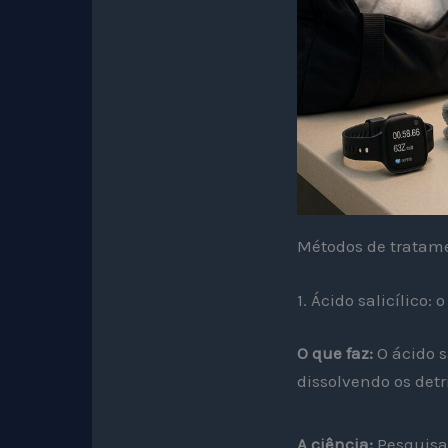
Métodos de tratame
1. Ácido salicílico
O que faz:
O ácido s
dissolvendo os det
A ciência:
Pesquis