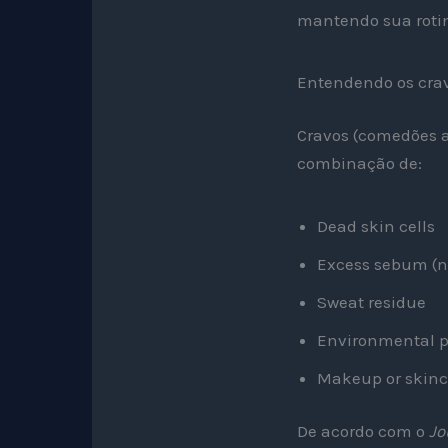
mantendo sua rotin
Entendendo os crav
Cravos (comedões 
combinação de:
Dead skin cells
Excess sebum (na
Sweat residue
Environmental p
Makeup or skinc
De acordo com o
Jo