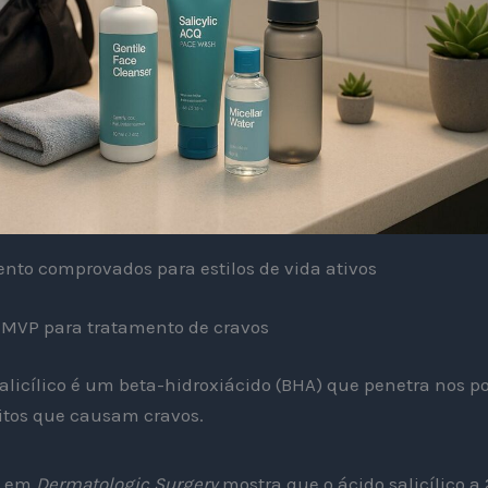
nto comprovados para estilos de vida ativos
: o MVP para tratamento de cravos
alicílico é um beta-hidroxiácido (BHA) que penetra nos po
ritos que causam cravos.
a em
Dermatologic Surgery
mostra que o ácido salicílico a