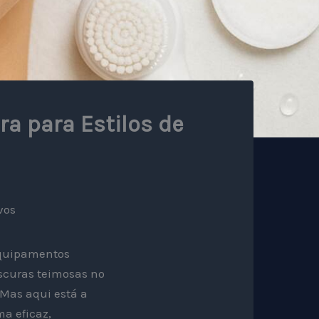
a para Estilos de
vos
equipamentos
scuras teimosas no
 Mas aqui está a
ma eficaz,