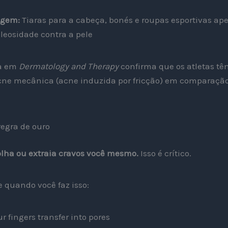
agem:
Tiaras para a cabeça, bonés e roupas esportivas a
oleosidade contra a pele
da em
Dermatology and Therapy
confirma que os atletas t
cne mecânica (acne induzida por fricção) em comparaçã
regra de ouro
lha ou extraia cravos você mesmo.
Isso é crítico.
e quando você faz isso:
r fingers transfer into pores