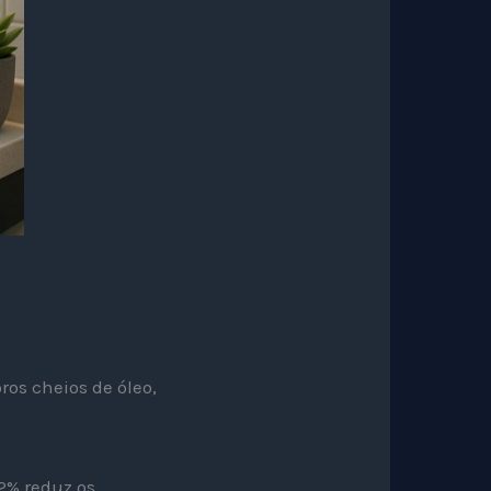
ros cheios de óleo,
 2% reduz os