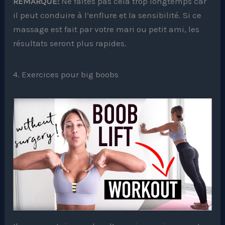
REMARQUE:
Ne faites pas cela trop longtemps car
il peut conduire à l’enflure et la sensibilité. Si ce
massage est fait par votre mari ou petit ami, les
résultats seront plus rapides.
4. Exercices pour big boobs