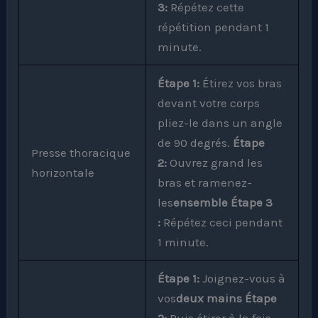
3:
Répétez cette
répétition pendant 1
minute.
Étape 1:
Étirez vos bras
devant votre corps
pliez-le dans un angle
de 90 degrés.
Étape
Presse thoracique
2:
Ouvrez grand les
horizontale
bras et ramenez-
les
ensemble Étape 3
:
Répétez ceci pendant
1 minute.
Étape 1:
Joignez-vous à
vos
deux mains Étape
2:
Puis étirer à la fois