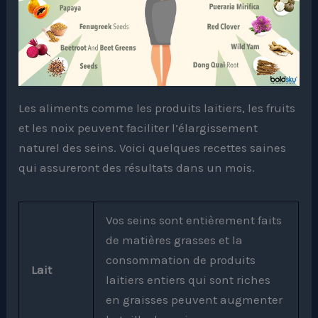
Les aliments comme les produits laitiers, les fruits
et les noix peuvent faciliter l’élargissement
naturel des seins. Voici quelques recettes saines
qui assureront des résultats dans un mois.
Vos seins sont entièrement faits
de matières grasses et la
consommation de produits
Lait
laitiers entiers qui sont riches
en graisses peuvent augmenter