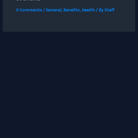
0 Comments
/
General
,
Benefits
,
Health
/ By
Staff