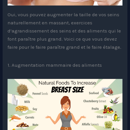
Oui, vous pouvez augmenter la taille de vos seins
naturellement en massant, exercices
d’agrandissement des seins et des aliments qui le
font paraître plus grand. Voici ce que vous devez
faire pour le faire paraître grand et le faire étalage.
1. Augmentation mammaire des aliments